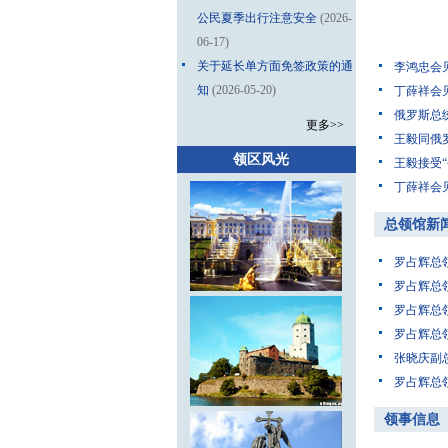
公民夏季出行注意安全
(2026-
06-17)
关于延长单方面免签政策的通
李鸿忠会
知
(2026-05-20)
丁薛祥会
俄罗斯总
更多>>
王毅同俄
领区风光
王毅接受
丁薛祥会
总领馆新
罗占辉总
罗占辉总
罗占辉总
罗占辉总
张晓庆副
罗占辉总
领事信息