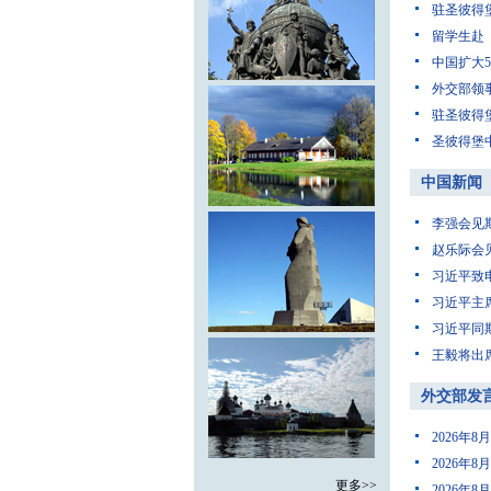
驻圣彼得
留学生赴
中国扩大
外交部领
驻圣彼得
圣彼得堡
中国新闻
李强会见
赵乐际会
习近平致
习近平主
习近平同
王毅将出
外交部发
2026年
2026年
更多>>
2026年