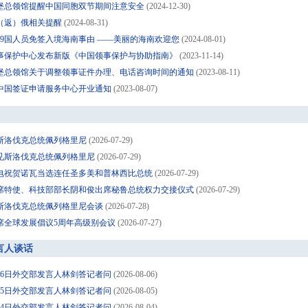
堡总领馆提醒中国同胞双节期间注意安全
(2024-12-30)
（返）俄相关提醒
(2024-08-31)
59国人员免签入境海南事由 ——美丽的海南欢迎您
(2024-08-01)
事保护中心发布新版《中国领事保护与协助指南》
(2023-11-14)
堡总领馆关于调整领事证件办理、电话咨询时间的通知
(2023-08-11)
中国签证申请服务中心开业通知
(2023-08-07)
斯洛伐克总统佩列格里尼
(2026-07-29)
见斯洛伐克总统佩列格里尼
(2026-07-29)
电祝贺诺瓦当选连任圣多美和普林西比总统
(2026-07-29)
席特使、科技部部长阴和俊出席秘鲁总统权力交接仪式
(2026-07-29)
斯洛伐克总统佩列格里尼会谈
(2026-07-28)
席全球发展倡议5周年高级别会议
(2026-07-27)
言人谈话
8月6日外交部发言人林剑答记者问
(2026-08-06)
8月5日外交部发言人林剑答记者问
(2026-08-05)
8月4日外交部发言人林剑答记者问
(2026-08-04)