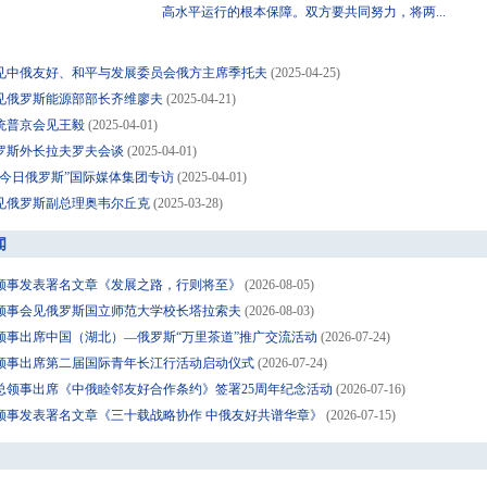
高水平运行的根本保障。双方要共同努力，将两...
见中俄友好、和平与发展委员会俄方主席季托夫
(2025-04-25)
见俄罗斯能源部部长齐维廖夫
(2025-04-21)
统普京会见王毅
(2025-04-01)
罗斯外长拉夫罗夫会谈
(2025-04-01)
“今日俄罗斯”国际媒体集团专访
(2025-04-01)
见俄罗斯副总理奥韦尔丘克
(2025-03-28)
闻
领事发表署名文章《发展之路，行则将至》
(2026-08-05)
领事会见俄罗斯国立师范大学校长塔拉索夫
(2026-08-03)
领事出席中国（湖北）—俄罗斯“万里茶道”推广交流活动
(2026-07-24)
领事出席第二届国际青年长江行活动启动仪式
(2026-07-24)
总领事出席《中俄睦邻友好合作条约》签署25周年纪念活动
(2026-07-16)
领事发表署名文章《三十载战略协作 中俄友好共谱华章》
(2026-07-15)